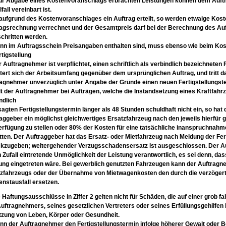
zur Abgabe eines Kostenvoranschlags
erbrachten Leistungen können dem Auf
lfall
vereinbart ist.
 aufgrund des Kostenvoranschlages ein
Auftrag erteilt, so werden etwaige Kos
ragsrechnung
verrechnet und der Gesamtpreis darf bei der
Berechnung des Auf
chritten werden.
nn im Auftragsschein Preisangaben enthalten sind, muss ebenso wie beim K
ertigstellung
r Auftragnehmer ist verpflichtet, einen
schriftlich als verbindlich bezeichneten
tert
sich der Arbeitsumfang gegenüber dem
ursprünglichen Auftrag, und tritt 
ragnehmer
unverzüglich unter Angabe der Gründe einen
neuen Fertigstellungst
lt der Auftragnehmer bei Aufträgen, welche
die Instandsetzung eines Kraftfah
ndlich
agten Fertigstellungstermin länger als 48
Stunden schuldhaft nicht ein, so ha
aggeber ein
möglichst gleichwertiges Ersatzfahrzeug nach den
jeweils hierfür
erfügung zu
stellen oder 80% der Kosten für eine tatsächliche in
anspruchnahme 
tten. Der Auftraggeber hat
das Ersatz- oder Mietfahrzeug nach Meldung der
Fer
ckzugeben; weitergehender
Verzugsschadensersatz ist ausgeschlossen. Der
A
 Zufall eintretende Unmöglichkeit
der Leistung verantwortlich, es sei denn, da
tung
eingetreten wäre.
Bei gewerblich genutzten Fahrzeugen kann der
Auftragne
tzfahrzeugs oder der Übernahme von
Mietwagenkosten den durch die verzöger
enstausfall
ersetzen.
e Haftungsausschlüsse in Ziffer 2 gelten nicht
für Schäden, die auf einer grob f
uftragnehmers, seines gesetzlichen Vertreters
oder seines Erfüllungsgehilfen
tzung von Leben, Körper oder Gesundheit.
nn der Auftragnehmer den Fertigstellungstermin infolge höherer Gewalt oder 