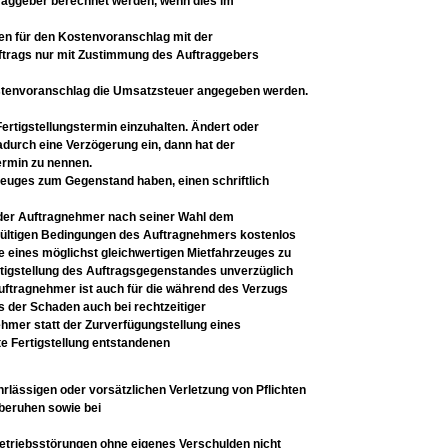
traggeber
berechnet werden, wenn dies im
ten für den
Kostenvoranschlag mit der
trags nur mit Zustimmung des
Auftraggebers
ostenvoranschlag die Umsatzsteuer angegeben werden.
 Fertigstellungstermin einzuhalten. Ändert oder
dadurch eine
Verzögerung ein, dann hat der
ermin zu nennen.
rzeuges zum
Gegenstand haben, einen schriftlich
t der Auftragnehmer nach seiner Wahl dem
 gültigen Bedingungen des
Auftragnehmers kostenlos
eines möglichst gleichwertigen
Mietfahrzeuges zu
tigstellung des Auftragsgegenstandes
unverzüglich
uftragnehmer ist auch für die während des
Verzugs
ss der
Schaden auch bei rechtzeitiger
hmer statt der Zurverfügungstellung
eines
te
Fertigstellung entstandenen
ahrlässigen oder
vorsätzlichen Verletzung von Pflichten
 beruhen sowie bei
Betriebsstörungen ohne eigenes Verschulden nicht