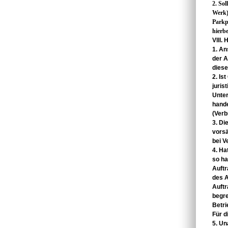
2. So
Werk)
Parkp
hierbe
Vlll.
1. A
der
A
dies
2. Is
juris
Unter
hande
(Verb
3. Di
vorsä
bei V
4. Ha
so ha
Auft
des A
Auftr
begr
Betr
Für 
5. U