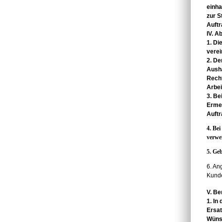
einha
zur S
Auft
IV. 
1. D
verei
2. De
Aush
Rech
Arbei
3. B
Erme
Auftr
4. Be
verwei
5. Ge
6. An
Kunde
V. Be
1. In
Ersat
Wünsc