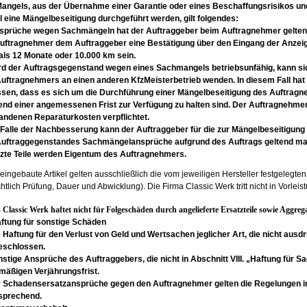
angels, aus der Übernahme einer Garantie oder
eines Beschaffungsrisikos u
ll eine Mängelbeseitigung durchgeführt
werden, gilt folgendes:
nsprüche wegen Sachmängeln hat der
Auftraggeber beim Auftragnehmer gelte
uftragnehmer dem Auftraggeber eine
Bestätigung über den Eingang der Anzei
 als 12 Monate oder 10.000 km sein.
rd der Auftragsgegenstand wegen eines
Sachmangels betriebsunfähig, kann si
uftragnehmers an einen anderen KfzMeisterbetrieb wenden. In diesem Fall hat
ssen, dass es sich um die Durchführung einer
Mängelbeseitigung des Auftragn
end einer
angemessenen Frist zur Verfügung zu halten
sind. Der Auftragnehmer
tandenen
Reparaturkosten verpflichtet.
 Falle der Nachbesserung kann der
Auftraggeber für die zur Mängelbeseitigung
Auftraggegenstandes
Sachmängelansprüche aufgrund des Auftrags
geltend m
zte Teile werden Eigentum des
Auftragnehmers.
 eingebaute Artikel gelten ausschließlich die vom jeweiligen Hersteller festgele
chtlich Prüfung, Dauer und Abwicklung). Die Firma Classic Werk tritt nicht in Vorle
s Classic Werk haftet nicht für Folgeschäden durch angelieferte Ersatzteile sowie Aggr
aftung für sonstige Schäden
e Haftung für den Verlust von Geld und
Wertsachen jeglicher Art, die nicht ausdr
eschlossen.
nstige Ansprüche des Auftraggebers, die
nicht in Abschnitt VIII. „Haftung für
lmäßigen
Verjährungsfrist.
ür Schadensersatzansprüche gegen den
Auftragnehmer gelten die Regelungen 
sprechend.