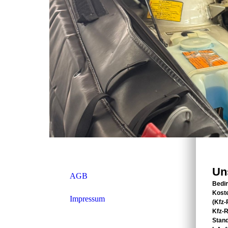
Un
AGB
Bedin
Kost
Impressum
(Kfz-
Kfz-
Stand