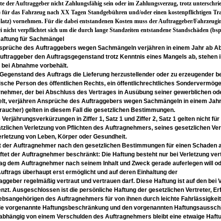
llte der Auftraggeber nicht Zahlungsfähig sein oder im Zahlungsverzug, trotz unterschr
 für das Fahrzeug nach XX Tagen Standgebühren und/oder einen kostenpflichtigen Transp
latz) vornehmen. Für die dabei entstandenen Kosten muss der Auftraggeber/Fahrzeug
i nicht verpflichtet sich um die durch lange Standzeiten entstandene Standschäden (bsp
 Haftung für Sachmängel
nsprüche des Auftraggebers wegen
Sachmängeln verjähren in einem Jahr ab
Ab
uftraggeber den Auftragsgegenstand trotz
Kenntnis eines Mangels ab, stehen
e
bei Abnahme vorbehält.
t Gegenstand des Auftrags die Lieferung
herzustellender oder zu erzeugender 
tische
Person des öffentlichen Rechts, ein öffentlichrechtliches Sondervermöge
nehmer, der bei Abschluss des Vertrages in
Ausübung seiner gewerblichen od
lt,
verjähren Ansprüche des Auftraggebers wegen
Sachmängeln in einem Jahr
raucher) gelten in
diesem Fall die gesetzlichen Bestimmungen.
e Verjährungsverkürzungen in Ziffer 1, Satz 1
und Ziffer 2, Satz 1 gelten nicht fü
tzlichen
Verletzung von Pflichten des Auftragnehmers,
seines gesetzlichen Ve
erletzung
von Leben, Körper oder Gesundheit.
t der Auftragnehmer nach den gesetzlichen
Bestimmungen für einen Schaden
ftet
der Auftragnehmer beschränkt:
Die Haftung besteht nur bei Verletzung
ver
rag dem Auftragnehmer nach seinem
Inhalt und Zweck gerade auferlegen will o
uftrags überhaupt erst
ermöglicht und auf deren Einhaltung der
aggeber regelmäßig vertraut und vertrauen
darf. Diese Haftung ist auf den bei
enzt.
Ausgeschlossen ist die persönliche Haftung der
gesetzlichen Vertreter, Er
iebsangehörigen des Auftragnehmers für von
ihnen durch leichte Fahrlässigke
die vorgenannte Haftungsbeschränkung und
den vorgenannten Haftungsausschlu
nabhängig von einem Verschulden des
Auftragnehmers bleibt eine etwaige Haft