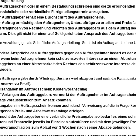
ftragserteilung
 Auftragsschein oder in einem Bestätigungsschreiben sind die zu erbringenden
ssichtliche
oder verbindliche Fertigstellungstermin anzugeben.
r Auftraggeber erhält eine Durchschrift des
Auftragsscheins.
r Auftrag ermächtigt den Auftragnehmer,
Unteraufträge zu erteilen und Probef
ertragungen von Rechten und Pflichten des
Auftraggebers aus dem Auftrag be
form.
Dies gilt nicht für einen auf Geld gerichteten
Anspruch des Auftraggebers
e Anzahlung gilt als Schriftliche Auftragserteilung. Somit ist ein Auftrag auch ohne Un
andere Ansprüche des Auftraggebers gegen
den Auftragnehmer bedarf es der 
,
wenn beim Auftragnehmer kein schützenswertes
Interesse an einem Abtretu
raggebers an
einer Abtretbarkeit des Rechtes das
schützenswerte Interesse d
wiegen.
ne Auftragsvergabe durch Whatsapp Business wird akzeptiert und auch die Kommunik
hzusetzen via Email).
reisangaben im Auftragsschein; Kostenvoranschlag
f Verlangen des Auftraggebers vermerkt der
Auftragnehmer im Auftragsschein 
rags
voraussichtlich zum Ansatz kommen.
sangaben im Auftragsschein können auch
durch Verweisung auf die in Frage 
iegenden
Preis- und Arbeitswertkataloge erfolgen.
nscht der Auftraggeber eine verbindliche
Preisangabe, so bedarf es eines schr
iten
und Ersatzteile jeweils im Einzelnen aufzuführen
und mit dem jeweiligen Pr
envoranschlag
bis zum Ablauf von 3 Wochen nach seiner
Abgabe gebunden.