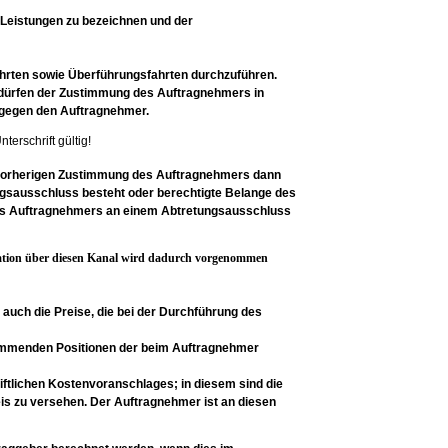
 Leistungen zu bezeichnen und der
ahrten sowie
Überführungsfahrten durchzuführen.
dürfen der
Zustimmung des Auftragnehmers in
 gegen den
Auftragnehmer.
terschrift gültig!
vorherigen
Zustimmung des Auftragnehmers dann
ngsausschluss besteht
oder berechtigte Belange des
es Auftragnehmers an
einem Abtretungsausschluss
ation über diesen Kanal wird dadurch vorgenommen
auch die Preise,
die bei der Durchführung des
kommenden
Positionen der beim Auftragnehmer
iftlichen
Kostenvoranschlages; in diesem sind die
eis zu versehen. Der
Auftragnehmer ist an diesen