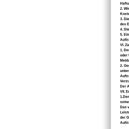
Haftu
2. Wi
Kost
3. D
des
E
4. Di
5. Ei
Auft
Vl. Z
1. De
oder
Meldu
2. G
unbes
Auftr
Vertr
Der A
Vll. 
1.Dem
seine
Das v
Leis
der
G
Auft