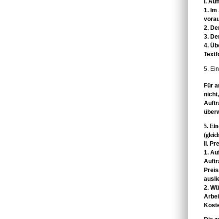
I. Au
1. Im
vorau
2. De
3. De
4. Üb
Text
5. Ein
Für 
nicht
Auft
über
5. Ei
(gleic
II. P
1. Au
Auft
Prei
ausl
2. Wü
Arbe
Kost