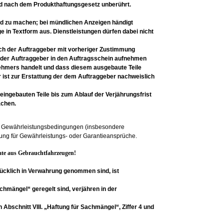
nd nach dem
Produkthaftungsgesetz unberührt.
nd zu
machen; bei mündlichen Anzeigen händigt
ge in
Textform aus. Dienstleistungen dürfen dabei nicht
ch der
Auftraggeber mit vorheriger Zustimmung
 der
Auftraggeber in den Auftragsschein aufnehmen
ehmers handelt
und dass diesem ausgebaute Teile
 ist zur Erstattung der
dem Auftraggeber nachweislich
eingebauten Teile bis zum Ablauf der
Verjährungsfrist
achen.
gten Gewährleistungsbedingungen (insbesondere
istung für Gewährleistungs- oder Garantieansprüche.
egate aus Gebrauchtfahrzeugen!
ücklich in
Verwahrung genommen sind, ist
 Sachmängel“
geregelt sind, verjähren in der
in
Abschnitt VIII. „Haftung für Sachmängel“, Ziffer 4
und