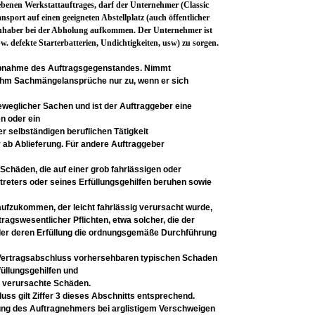
iebenen Werkstattauftrages, darf der Unternehmer (Classic
ort auf einen geeigneten Abstellplatz (auch öffentlicher
inhaber bei der Abholung aufkommen. Der Unternehmer ist
w. defekte Starterbatterien, Undichtigkeiten, usw) zu sorgen.
nahme des Auftragsgegenstandes. Nimmt
 ihm
Sachmängelansprüche nur zu, wenn er sich
beweglicher
Sachen und ist der Auftraggeber eine
n oder ein
er
selbständigen beruflichen Tätigkeit
 ab Ablieferung. Für
andere Auftraggeber
r Schäden, die
auf einer grob fahrlässigen oder
rtreters oder seines
Erfüllungsgehilfen beruhen sowie
 aufzukommen,
der leicht fahrlässig verursacht wurde,
tragswesentlicher Pflichten, etwa solcher, die
der
der
deren Erfüllung die ordnungsgemäße
Durchführung
Vertragsabschluss vorhersehbaren typischen
Schaden
füllungsgehilfen und
it verursachte
Schäden.
ss gilt Ziffer 3
dieses Abschnitts entsprechend.
ung des
Auftragnehmers bei arglistigem Verschweigen