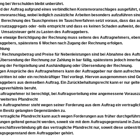
ng bei Verschulden bleibt unberührt.
rd der Auftrag aufgrund eines verbindlichen
Kostenvoranschlages ausgeführt, 
envoranschlag, wobei
lediglich zusätzliche Arbeiten besonders
aufzuführen sin
ie Berechnung des Tauschpreises im
Tauschverfahren setzt voraus, dass das a
rsatzaggregats oder -teils entspricht und dass es
keinen Schaden aufweist, de
e Umsatzsteuer geht zu Lasten des Auftraggebers.
ne etwaige Berichtigung der Rechnung muss
seitens des Auftragnehmers, eben
raggebers,
spätestens 6 Wochen nach Zugang der Rechnung
erfolgen.
ahlung
r Rechnungsbetrag und Preise für
Nebenleistungen sind bei Abnahme des
Auft
Übersendung der Rechnung zur Zahlung in bar
fällig, spätestens jedoch inner
ng der Fertigstellung und Aushändigung
oder Übersendung der Rechnung.
egen Ansprüche des Auftragnehmers kann
der Auftraggeber nur dann aufrechn
tritten
ist oder ein rechtskräftiger Titel vorliegt. Hiervon
ausgenommen sind Ge
aggebers aus demselben Auftrag. Ein
Zurückbehaltungsrecht kann er nur gelt
agsverhältnis beruht.
uftragnehmer ist berechtigt, bei Auftragserteilung eine angemessene Voraus
Erweitertes Pfandrecht
 Auftragnehmer steht wegen seiner Forderung aus dem Auftrag ein vertragli
n Besitz
gelangten Gegenständen zu.
ertragliche Pfandrecht kann auch wegen
Forderungen aus früher durchgeführt
tungen
geltend gemacht werden, soweit sie mit dem
Auftragsgegenstand in Zu
eschäftsverbindung gilt das vertragliche Pfandrecht nur, soweit diese unbestrit
ragsgegenstand dem Auftraggeber gehört.