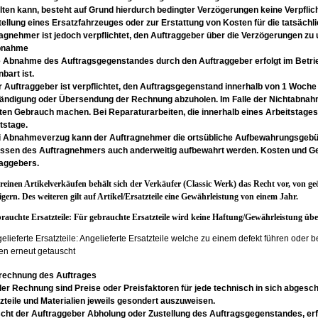
lten
kann, besteht auf Grund hierdurch bedingter
Verzögerungen keine Verpflic
tellung
eines Ersatzfahrzeuges oder zur Erstattung von
Kosten für die tatsäc
ragnehmer ist
jedoch verpflichtet, den Auftraggeber über die
Verzögerungen zu u
Abnahme
ie Abnahme des Auftragsgegenstandes durch
den Auftraggeber erfolgt im Betr
nbart
ist.
r Auftraggeber ist verpflichtet, den
Auftragsgegenstand innerhalb von 1 Woche
ändigung oder Übersendung der Rechnung abzuholen. Im Falle der Nichtabna
ten
Gebrauch machen.
Bei Reparaturarbeiten, die innerhalb eines
Arbeitstages
tstage.
ei Abnahmeverzug kann der Auftragnehmer
die ortsübliche Aufbewahrungsgeb
ssen
des Auftragnehmers auch anderweitig aufbewahrt
werden. Kosten und G
aggebers.
i reinen Artikelverkäufen behält sich der Verkäufer (Classic Werk) das Recht vor, von 
gern. Des weiteren gilt auf Artikel/Ersatzteile eine Gewährleistung von einem Jahr.
brauchte Ersatzteile: Für gebrauchte Ersatzteile wird keine Haftung/Gewährleistung 
gelieferte Ersatzteile: Angelieferte Ersatzteile welche zu einem defekt führen oder
n erneut getauscht
rechnung des Auftrages
 der Rechnung sind Preise oder Preisfaktoren
für jede technisch in sich abges
zteile
und Materialien jeweils gesondert auszuweisen.
ht der Auftraggeber Abholung oder Zustellung des Auftragsgegenstandes, er