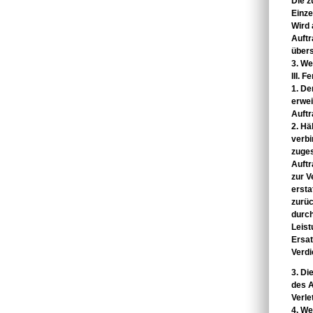
Die 
Einze
Wird
Auft
übers
3. We
III. F
1. De
erwei
Auft
2. Hä
verbi
zuges
Auftr
zur V
ersta
zurü
durch
Leis
Ersa
Verdi
3. Di
des
A
Verle
4. We