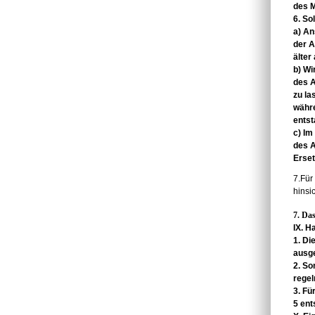
des
M
6. So
a) A
der
A
älter
b) Wi
des
A
zu
la
währ
ents
c) Im
des 
Erset
7.Für
hinsi
7. Da
IX. H
1. Di
ausg
2. So
rege
3. F
5 ent