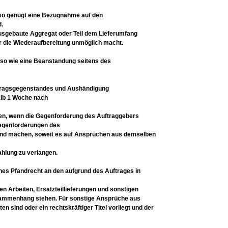
so genügt eine
Bezugnahme auf den
d.
usgebaute Aggregat oder Teil dem Lieferumfang
r die Wiederaufbereitung unmöglich macht.
so wie eine
Beanstandung seitens des
ragsgegenstandes und Aushändigung
halb 1 Woche nach
en, wenn die
Gegenforderung des Auftraggebers
genforderungen des
end
machen, soweit es auf Ansprüchen aus
demselben
zahlung
zu verlangen.
ches Pfandrecht
an den aufgrund des Auftrages in
en Arbeiten,
Ersatzteillieferungen und sonstigen
sammenhang stehen.
Für sonstige Ansprüche aus
ten sind oder ein
rechtskräftiger Titel vorliegt und der