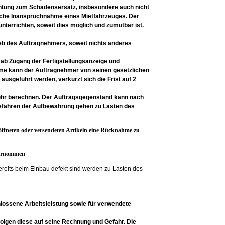
htung zum Schadensersatz, insbesondere auch nicht
hliche Inanspruchnahme
eines Mietfahrzeuges. Der
nterrichten, soweit dies
möglich und zumutbar ist.
ieb des
Auftragnehmers, soweit nichts anderes
 ab
Zugang der Fertigstellungsanzeige und
hme kann der
Auftragnehmer von seinen gesetzlichen
 ausgeführt werden, verkürzt sich die
Frist auf 2
ühr berechnen.
Der Auftragsgegenstand kann nach
efahren der Aufbewahrung
gehen zu Lasten des
geöffneten oder versendeten Artikeln eine Rücknahme zu
übernommen
 bereits beim Einbau defekt sind werden zu Lasten des
chlossene
Arbeitsleistung sowie für verwendete
folgen
diese auf seine Rechnung und Gefahr. Die