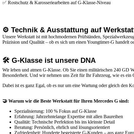
✅ Rostschutz & Karosseriearbeiten auf G-Klasse-Niveau
⚙️ Technik & Ausstattung auf Werkstat
Unsere Werkstatt ist mit hochmodernen Prüfständen, Spezialwerkzeug
Präzision und Qualität – ob es sich um einen Youngtimer-G handelt
🛠️ G-Klasse ist unsere DNA
Wir leben und atmen G-Klasse. Ob Sie einen militärischen 240 GD W
Besonderheit. Und wir nehmen uns Zeit für Ihr Fahrzeug, wie es ein 
Dabei ist es ganz Egal, ob es nur um eine Wartung oder gleich den 
🤝 Warum wir die Beste Werkstatt für Ihren Mercedes G sind:
Spezialisierung: 100 % Fokus auf G-Klasse
Erfahrung: Jahrzehntelange Expertise mit allen Baureihen
Qualität: Technische Perfektion bis ins kleinste Detail
Beratung: Persönlich, ehrlich und lösungsorientiert
Zufriedenheit: Hunderte begeisterte G-Kunden – aus ganz Eur